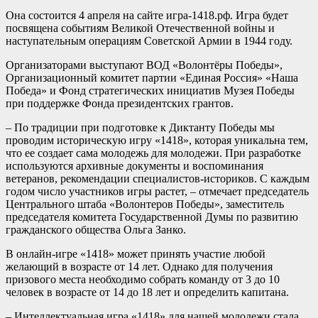
Она состоится 4 апреля на сайте игра-1418.рф. Игра будет
посвящена событиям Великой Отечественной войны и
наступательным операциям Советской Армии в 1944 году.
Организаторами выступают ВОД «Волонтёры Победы»,
Организационный комитет партии «Единая Россия» «Наша
Победа» и Фонд стратегических инициатив Музея Победы
при поддержке Фонда президентских грантов.
– По традиции при подготовке к Диктанту Победы мы
проводим историческую игру «1418», которая уникальна тем,
что ее создает сама молодежь для молодежи. При разработке
используются архивные документы и воспоминания
ветеранов, рекомендации специалистов-историков. С каждым
годом число участников игры растет, – отмечает председатель
Центрального штаба «Волонтеров Победы», заместитель
председателя комитета Государственной Думы по развитию
гражданского общества Ольга Занко.
В онлайн-игре «1418» может принять участие любой
желающий в возрасте от 14 лет. Однако для получения
призового места необходимо собрать команду от 3 до 10
человек в возрасте от 14 до 18 лет и определить капитана.
– Интеллектуальная игра «1418» для нашей молодежи стала