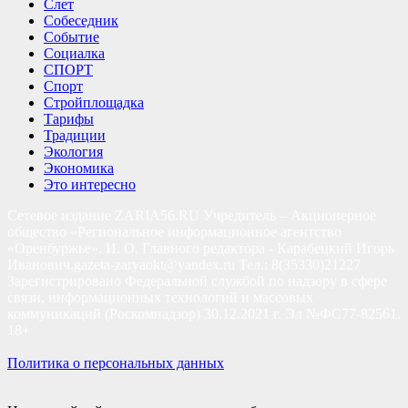
Слет
Собеседник
Событие
Социалка
СПОРТ
Спорт
Стройплощадка
Тарифы
Традиции
Экология
Экономика
Это интересно
Сетевое издание ZARIA56.RU Учредитель – Акционерное
общество «Региональное информационное агентство
«Оренбуржье». И. О. Главного редактора - Карабецкий Игорь
Иванович.gazeta-zaryaokt@yandex.ru Тел.: 8(35330)21227
Зарегистрировано Федеральной службой по надзору в сфере
связи, информационных технологий и массовых
коммуникаций (Роскомнадзор) 30.12.2021 г. Эл №ФС77-82561.
18+
Политика о персональных данных