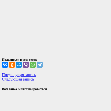
Поделиться в соц. сетях
Навигация
Предыдущая
Предыдущая запись
Следующая
запись:
Следующая запись
по
запись:
записям
Вам также может понравиться