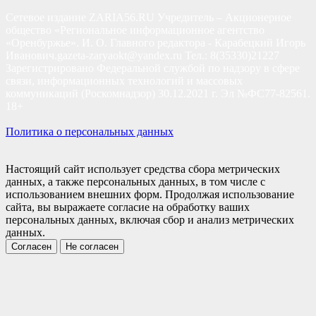
Сетевое издание ZARIA56.RU Учредитель – Акционерное
общество «Региональное информационное агентство
«Оренбуржье». И. О. Главного редактора - Карабецкий Игорь
Иванович.gazeta-zaryaokt@yandex.ru Тел.: 8(35330)21227
Зарегистрировано Федеральной службой по надзору в сфере
связи, информационных технологий и массовых
коммуникаций (Роскомнадзор) 30.12.2021 г. Эл №ФС77-82561.
18+
Политика о персональных данных
Настоящий сайт использует средства сбора метрических
данных, а также персональных данных, в том числе с
использованием внешних форм. Продолжая использование
сайта, вы выражаете согласие на обработку ваших
персональных данных, включая сбор и анализ метрических
данных.
Согласен
Не согласен