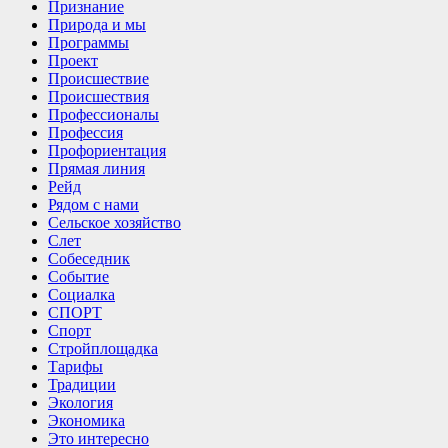
Признание
Природа и мы
Программы
Проект
Происшествие
Происшествия
Профессионалы
Профессия
Профориентация
Прямая линия
Рейд
Рядом с нами
Сельское хозяйство
Слет
Собеседник
Событие
Социалка
СПОРТ
Спорт
Стройплощадка
Тарифы
Традиции
Экология
Экономика
Это интересно