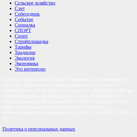
Сельское хозяйство
Слет
Собеседник
Событие
Социалка
СПОРТ
Спорт
Стройплощадка
Тарифы
Традиции
Экология
Экономика
Это интересно
Сетевое издание ZARIA56.RU Учредитель – Акционерное
общество «Региональное информационное агентство
«Оренбуржье». И. О. Главного редактора - Карабецкий Игорь
Иванович.gazeta-zaryaokt@yandex.ru Тел.: 8(35330)21227
Зарегистрировано Федеральной службой по надзору в сфере
связи, информационных технологий и массовых
коммуникаций (Роскомнадзор) 30.12.2021 г. Эл №ФС77-82561.
18+
Политика о персональных данных