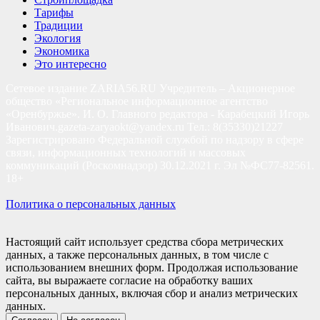
Тарифы
Традиции
Экология
Экономика
Это интересно
Сетевое издание ZARIA56.RU Учредитель – Акционерное
общество «Региональное информационное агентство
«Оренбуржье». И. О. Главного редактора - Карабецкий Игорь
Иванович.gazeta-zaryaokt@yandex.ru Тел.: 8(35330)21227
Зарегистрировано Федеральной службой по надзору в сфере
связи, информационных технологий и массовых
коммуникаций (Роскомнадзор) 30.12.2021 г. Эл №ФС77-82561.
18+
Политика о персональных данных
Настоящий сайт использует средства сбора метрических
данных, а также персональных данных, в том числе с
использованием внешних форм. Продолжая использование
сайта, вы выражаете согласие на обработку ваших
персональных данных, включая сбор и анализ метрических
данных.