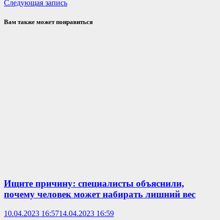
Следующая
запись:
Следующая запись
по
запись:
записям
Вам также может понравиться
Ищите причину: специалисты объяснили,
почему человек может набирать лишний вес
10.04.2023 16:57
14.04.2023 16:59