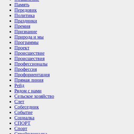
Память
Передовик
Политика
Праздники
Премия
Признание
Природа и мы
Программы
Проект
Происшествие
Происшествия
Профессионалы
Профессия
Профориентация
Прямая линия
Рейд
Рядом с нами
Сельское хозяйство
Слет
Собеседник
Событие
Социалка
СПОРТ
Спорт
Стройплощадка