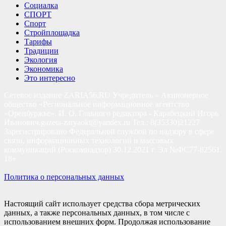
Социалка
СПОРТ
Спорт
Стройплощадка
Тарифы
Традиции
Экология
Экономика
Это интересно
Сетевое издание ZARIA56.RU Учредитель – Акционерное
общество «Региональное информационное агентство
«Оренбуржье». И. О. Главного редактора - Карабецкий Игорь
Иванович.gazeta-zaryaokt@yandex.ru Тел.: 8(35330)21227
Зарегистрировано Федеральной службой по надзору в сфере
связи, информационных технологий и массовых
коммуникаций (Роскомнадзор) 30.12.2021 г. Эл №ФС77-82561.
18+
Политика о персональных данных
Настоящий сайт использует средства сбора метрических
данных, а также персональных данных, в том числе с
использованием внешних форм. Продолжая использование