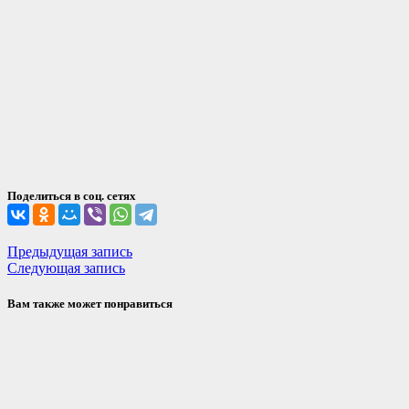
Поделиться в соц. сетях
Навигация
Предыдущая
Предыдущая запись
Следующая
запись:
Следующая запись
по
запись:
записям
Вам также может понравиться