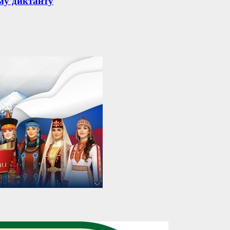
му диктанту