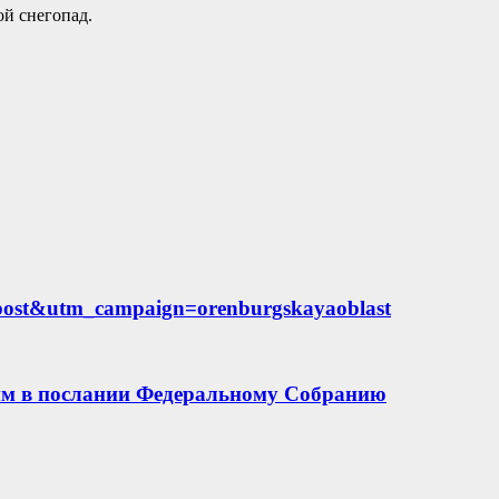
ой снегопад.
ost&utm_campaign=orenburgskayaoblast
ым в послании Федеральному Собранию