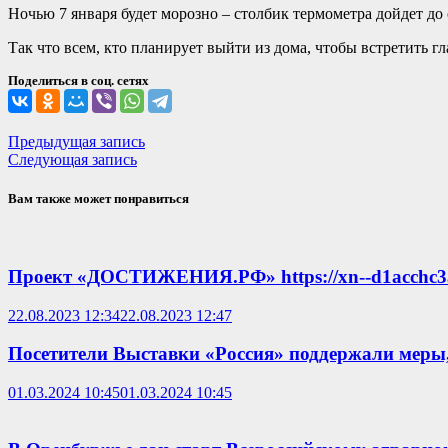
Ночью 7 января будет морозно – столбик термометра дойдет до 
Так что всем, кто планирует выйти из дома, чтобы встретить г
Поделиться в соц. сетях
Навигация
Предыдущая
Предыдущая запись
Следующая
запись:
Следующая запись
по
запись:
записям
Вам также может понравиться
Проект «ДОСТИЖЕНИЯ.РФ» https://xn--d1acchc3a
22.08.2023 12:34
22.08.2023 12:47
Посетители Выставки «Россия» поддержали мер
01.03.2024 10:45
01.03.2024 10:45